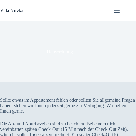
Zum
Inhalt
Villa Novka
springen
Hausordnung
Sollte etwas im Appartement fehlen oder sollten Sie allgemeine Fragen
haben, stehen wir Ihnen jederzeit gerne zur Verfügung. Wir helfen
Ihnen gerne.
Die An- und Abreisezeiten sind zu beachten. Bei einem nicht
vereinbarten späten Check-Out (15 Min nach der Check-Out Zeit),
wird ein voller Tagessatz verrechnet. Ein später Check-Out ist