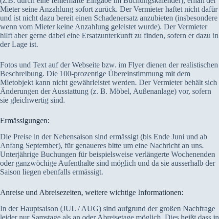
(z.B. durch eine fehlerhafte Eingabe im Buchungskalender), erhält der
Mieter seine Anzahlung sofort zurück. Der Vermieter haftet nicht dafür
und ist nicht dazu bereit einen Schadenersatz anzubieten (insbesondere
wenn vom Mieter keine Anzahlung geleistet wurde). Der Vermieter
hilft aber gerne dabei eine Ersatzunterkunft zu finden, sofern er dazu in
der Lage ist.
Fotos und Text auf der Webseite bzw. im Flyer dienen der realistischen
Beschreibung. Die 100-prozentige Übereinstimmung mit dem
Mietobjekt kann nicht gewährleistet werden. Der Vermieter behält sich
Änderungen der Ausstattung (z. B. Möbel, Außenanlage) vor, sofern
sie gleichwertig sind.
Ermässigungen:
Die Preise in der Nebensaison sind ermässigt (bis Ende Juni und ab
Anfang September), für genaueres bitte um eine Nachricht an uns.
Unterjährige Buchungen für beispielsweise verlängerte Wochenenden
oder ganzwöchige Aufenthalte sind möglich und da sie ausserhalb der
Saison liegen ebenfalls ermässigt.
Anreise und Abreisezeiten, weitere wichtige Informationen:
In der Hauptsaison (JUL / AUG) sind aufgrund der großen Nachfrage
leider nur Samstage als an oder Abreisetage möglich. Dies heißt dass in