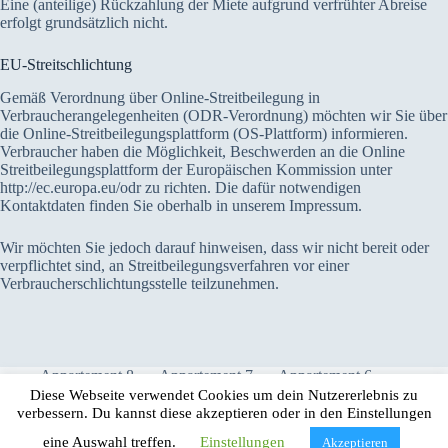
Eine (anteilige) Rückzahlung der Miete aufgrund verfrühter Abreise
erfolgt grundsätzlich nicht.
EU-Streitschlichtung
Gemäß Verordnung über Online-Streitbeilegung in
Verbraucherangelegenheiten (ODR-Verordnung) möchten wir Sie über
die Online-Streitbeilegungsplattform (OS-Plattform) informieren.
Verbraucher haben die Möglichkeit, Beschwerden an die Online
Streitbeilegungsplattform der Europäischen Kommission unter
http://ec.europa.eu/odr zu richten. Die dafür notwendigen
Kontaktdaten finden Sie oberhalb in unserem Impressum.
Wir möchten Sie jedoch darauf hinweisen, dass wir nicht bereit oder
verpflichtet sind, an Streitbeilegungsverfahren vor einer
Verbraucherschlichtungsstelle teilzunehmen.
Appartement 8
Appartement 7
Appartement 6
Appartement 5
Appartement 4
Appartement 3
Diese Webseite verwendet Cookies um dein Nutzererlebnis zu
Appartement 1
Anreiseinfo
Strand
verbessern. Du kannst diese akzeptieren oder in den Einstellungen
Poolbereich
Kontakt
eine Auswahl treffen.
Einstellungen
Akzeptieren
Copyright © 2026 - Villa Novka, Drenje 36c, 52220 Labin,